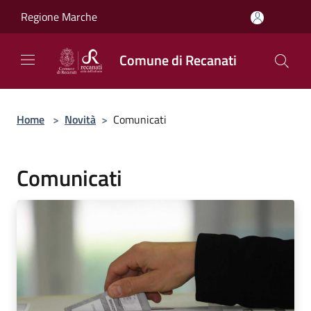
Salta al contenuto principale
Regione Marche
Comune di Recanati
Home
>
Novità
>
Comunicati
Comunicati