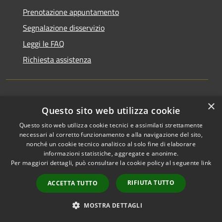
Prenotazione appuntamento
Segnalazione disservizio
Leggi le FAQ
Richiesta assistenza
×
Amministrazione trasparente
Questo sito web utilizza cookie
Informativa privacy
Questo sito web utilizza cookie tecnici e assimilati strettamente
necessari al corretto funzionamento e alla navigazione del sito,
Note legali
nonché un cookie tecnico analitico al solo fine di elaborare
Dichiarazione di accessibilità
informazioni statistiche, aggregate e anonime.
Per maggiori dettagli, può consultare la cookie policy al seguente
link
RIFIUTA TUTTO
ACCETTA TUTTO
RSS
Copyright © 2026 • Comune di
MOSTRA DETTAGLI
Accessibilità
Recanati • Powered by