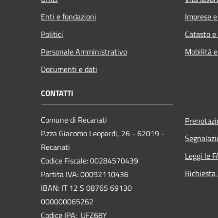
Enti e fondazioni
Imprese 
Politici
Catasto e
Personale Amministrativo
Mobilità e
Documenti e dati
CONTATTI
Comune di Recanati
Prenotaz
P.zza Giacomo Leopardi, 26 - 62019 -
Segnalazi
Recanati
Leggi le 
Codice Fiscale: 00284570439
Richiesta
Partita IVA: 00092110436
IBAN: IT 12 S 08765 69130
000000065262
Codice IPA: UFZ68Y