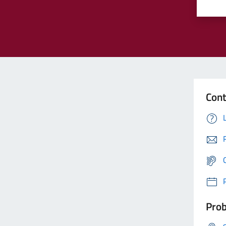
Cont
Prob