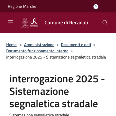
Salta al contenuto principale
Regione Marche
Comune di Recanati
Home
>
Amministrazione
>
Documenti e dati
>
Documento funzionamento interno
>
interrogazione 2025 - Sistemazione segnaletica stradale
interrogazione 2025 -
Sistemazione
segnaletica stradale
Sistemazione segnaletica stradale