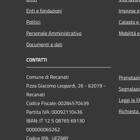
Enti e fondazioni
Imprese 
Politici
Catasto e
Personale Amministrativo
Mobilità e
Documenti e dati
CONTATTI
Comune di Recanati
Prenotaz
P.zza Giacomo Leopardi, 26 - 62019 -
Segnalazi
Recanati
Leggi le 
Codice Fiscale: 00284570439
Richiesta
Partita IVA: 00092110436
IBAN: IT 12 S 08765 69130
000000065262
Codice IPA: UFZ68Y