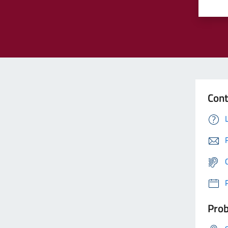
Cont
Prob