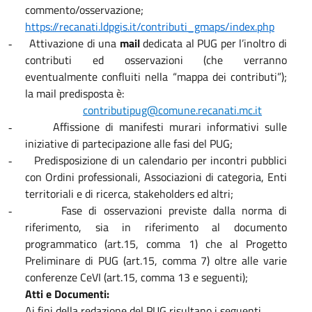
commento/osservazione;
https://recanati.ldpgis.it/contributi_gmaps/index.php
Attivazione di una
mail
dedicata al PUG per l’inoltro di
-
contributi ed osservazioni (che verranno
eventualmente confluiti nella “mappa dei contributi”);
la mail predisposta è:
contributipug@comune.recanati.mc.it
Affissione di manifesti murari informativi sulle
-
iniziative di partecipazione alle fasi del PUG;
Predisposizione di un calendario per incontri pubblici
-
con Ordini professionali, Associazioni di categoria, Enti
territoriali e di ricerca, stakeholders ed altri;
Fase di osservazioni previste dalla norma di
-
riferimento, sia in riferimento al documento
programmatico (art.15, comma 1) che al Progetto
Preliminare di PUG (art.15, comma 7) oltre alle varie
conferenze CeVI (art.15, comma 13 e seguenti);
Atti e Documenti:
Ai fini della redazione del PUG risultano i seguenti