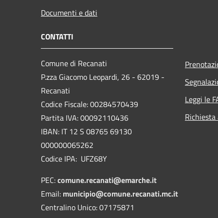
Documenti e dati
CONTATTI
Comune di Recanati
Prenotaz
P.zza Giacomo Leopardi, 26 - 62019 -
Segnalazi
Recanati
Leggi le 
Codice Fiscale: 00284570439
Richiesta
Partita IVA: 00092110436
IBAN: IT 12 S 08765 69130
000000065262
Codice IPA: UFZ68Y
PEC:
comune.recanati@emarche.it
Email:
municipio@comune.recanati.mc.it
Centralino Unico: 07175871