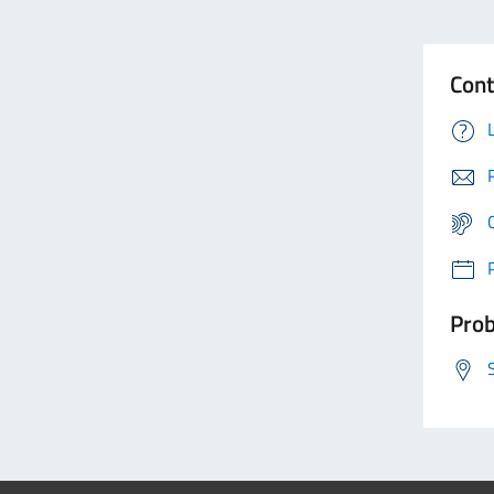
Cont
Prob