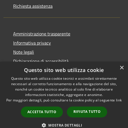
Richiesta assistenza
Amministrazione trasparente
Informativa privacy
Note legali
Dichiarazione di accessibilità
×
Questo sito web utilizza cookie
Questo sito web utilizza cookie tecnici e assimilati strettamente
necessari al corretto funzionamento e alla navigazione del sito,
RSS
Copyright © 2026 • Comune di
nonché un cookie tecnico analitico al solo fine di elaborare
informazioni statistiche, aggregate e anonime.
Accessibilità
Recanati • Powered by
Per maggiori dettagli, può consultare la cookie policy al seguente
link
Privacy
Municipium
Accesso
•
Cookie
redazione
RIFIUTA TUTTO
ACCETTA TUTTO
Mappa del sito
Area riservata
MOSTRA DETTAGLI