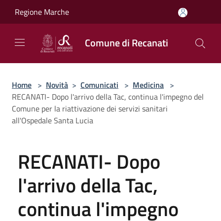
Salta al contenuto principale
Regione Marche
Comune di Recanati
Home
>
Novità
>
Comunicati
>
Medicina
>
RECANATI- Dopo l'arrivo della Tac, continua l'impegno del
Comune per la riattivazione dei servizi sanitari
all'Ospedale Santa Lucia
RECANATI- Dopo
l'arrivo della Tac,
continua l'impegno