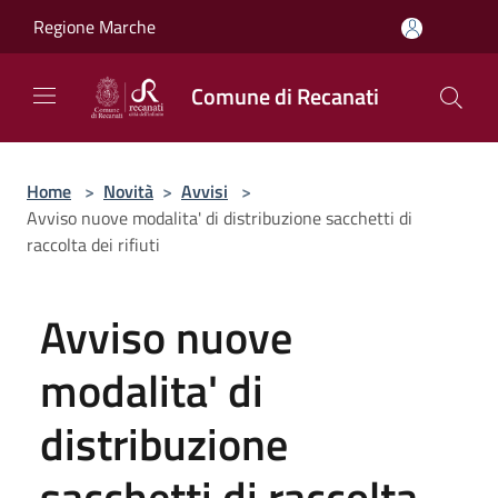
Salta al contenuto principale
Regione Marche
Comune di Recanati
Home
>
Novità
>
Avvisi
>
Avviso nuove modalita' di distribuzione sacchetti di
raccolta dei rifiuti
Avviso nuove
modalita' di
distribuzione
sacchetti di raccolta