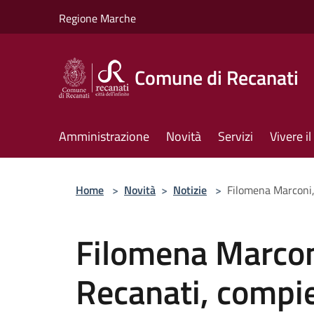
Salta al contenuto principale
Regione Marche
Comune di Recanati
Amministrazione
Novità
Servizi
Vivere 
Home
>
Novità
>
Notizie
>
Filomena Marconi, 
Filomena Marconi
Recanati, compie