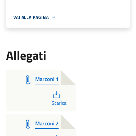
VAI ALLA PAGINA
Allegati
Marconi 1
PDF
Scarica
Marconi 2