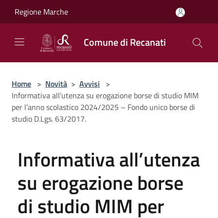
Salta al contenuto principale
Regione Marche
Comune di Recanati
Home
>
Novità
>
Avvisi
>
Informativa all’utenza su erogazione borse di studio MIM
per l’anno scolastico 2024/2025 – Fondo unico borse di
studio D.Lgs. 63/2017.
Informativa all’utenza
su erogazione borse
di studio MIM per