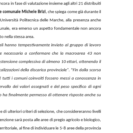
cora in fase di valutazione insieme agli altri 21 distribuiti
re comunale Michele Brizi
, che spiega come già durante il
Università Politecnica delle Marche, alla presenza anche
comunale, era emerso un aspetto fondamentale non ancora
o nella stessa area.
nali hanno tempestivamente inviato al gruppo di lavoro
one necessaria a confermare che la macroarea 43 non
’estensione complessiva di almeno 10 ettari, ottenendo il
ocalizzazioni della discarica provinciale"
. "
Fin dalla scorsa
é tutti i comuni coinvolti fossero messi a conoscenza in
tervallo dei valori assegnati e del peso specifico di ogni
tro ha finalmente permesso di ottenere risposte anche su
e di ulteriori criteri di selezione, che considereranno livelli
tenzione sarà posta alle aree di pregio agricolo e biologico,
territoriale, al fine di individuare le 5-8 aree della provincia