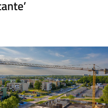
tante’