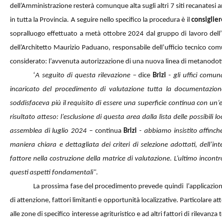
dell’Amministrazione resterà comunque alta sugli altri 7 siti recanatesi an
in tutta la Provincia. A seguire nello specifico la procedura è il
consiglie
sopralluogo effettuato a metà ottobre 2024 dal gruppo di lavoro dell’
dell’Architetto Maurizio Paduano, responsabile dell’ufficio tecnico 
considerato: l’avvenuta autorizzazione di una nuova linea di metanodott
‘
A seguito di questa rilevazione
– dice
Brizi
-
gli uffici comu
incaricato del procedimento di valutazione tutta la documentazi
soddisfaceva più il requisito di essere una superficie continua con un
risultato atteso: l’esclusione di questa area dalla lista delle possibili l
assemblea di luglio 2024
– continua
Brizi
-
abbiamo insistito affinch
maniera chiara e dettagliata dei criteri di selezione adottati, dell’in
fattore nella costruzione della matrice di valutazione. L’ultimo incon
questi aspetti fondamentali".
La prossima fase del procedimento prevede quindi
l’applicazion
di attenzione, fattori limitanti e opportunità localizzative. Particolare at
alle zone di specifico interesse agrituristico e ad altri fattori di rilevanza 