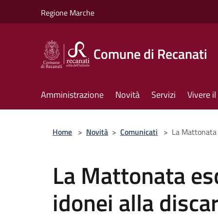
Salta al contenuto principale
Regione Marche
Comune di Recanati
Amministrazione
Novità
Servizi
Vivere 
Home
>
Novità
>
Comunicati
>
La Mattonata e
La Mattonata esc
idonei alla disca