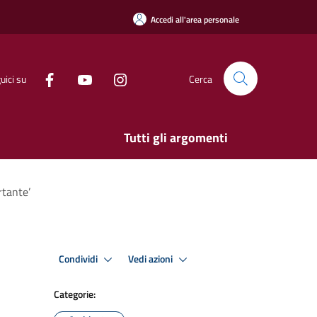
Accedi all'area personale
uici su
Cerca
Tutti gli argomenti
rtante’
Condividi
Vedi azioni
Categorie: