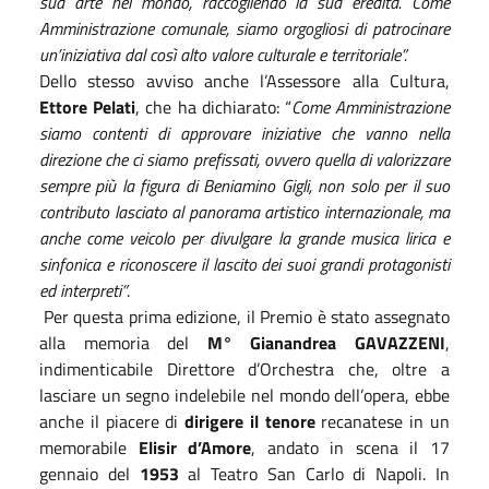
sua arte nel mondo, raccogliendo la sua eredità. Come
Amministrazione comunale, siamo orgogliosi di patrocinare
un’iniziativa dal così alto valore culturale e territoriale”.
Dello stesso avviso anche l’Assessore alla Cultura,
Ettore Pelati
, che ha dichiarato: “
Come Amministrazione
siamo contenti di approvare iniziative che vanno nella
direzione che ci siamo prefissati, ovvero quella di valorizzare
sempre più la figura di Beniamino Gigli, non solo per il suo
contributo lasciato al panorama artistico internazionale, ma
anche come veicolo per divulgare la grande musica lirica e
sinfonica e riconoscere il lascito dei suoi grandi protagonisti
ed interpreti”
.
Per questa prima edizione, il Premio è stato assegnato
alla memoria del
M° Gianandrea GAVAZZENI
,
indimenticabile Direttore d’Orchestra che, oltre a
lasciare un segno indelebile nel mondo dell’opera, ebbe
anche il piacere di
dirigere il tenore
recanatese in un
memorabile
Elisir d’Amore
, andato in scena il 17
gennaio del
1953
al Teatro San Carlo di Napoli. In