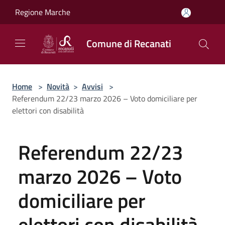
Salta al contenuto principale
Regione Marche
Comune di Recanati
Home
>
Novità
>
Avvisi
>
Referendum 22/23 marzo 2026 – Voto domiciliare per
elettori con disabilità
Referendum 22/23
marzo 2026 – Voto
domiciliare per
elettori con disabilità