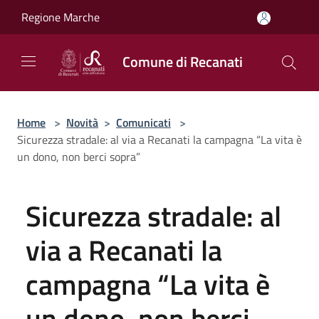
Salta al contenuto principale
Regione Marche
Comune di Recanati
Home
>
Novità
>
Comunicati
>
Sicurezza stradale: al via a Recanati la campagna “La vita è
un dono, non berci sopra”
Sicurezza stradale: al
via a Recanati la
campagna “La vita è
un dono, non berci