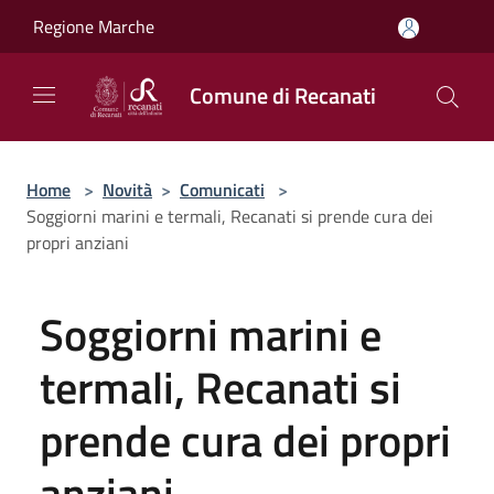
Salta al contenuto principale
Regione Marche
Comune di Recanati
Home
>
Novità
>
Comunicati
>
Soggiorni marini e termali, Recanati si prende cura dei
propri anziani
Soggiorni marini e
termali, Recanati si
prende cura dei propri
anziani