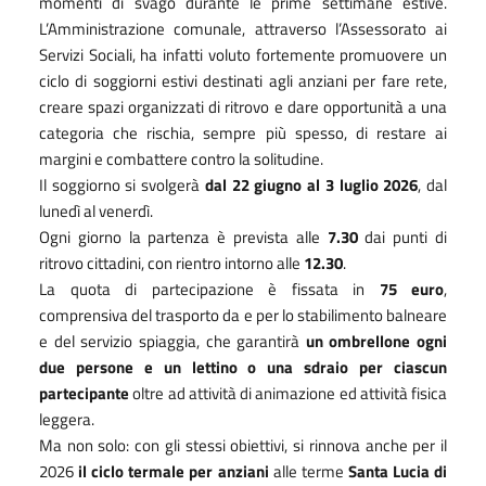
momenti di svago durante le prime settimane estive.
L’Amministrazione comunale, attraverso l’Assessorato ai
Servizi Sociali, ha infatti voluto fortemente promuovere un
ciclo di soggiorni estivi destinati agli anziani per fare rete,
creare spazi organizzati di ritrovo e dare opportunità a una
categoria che rischia, sempre più spesso, di restare ai
margini e combattere contro la solitudine.
Il soggiorno si svolgerà
dal 22 giugno al 3 luglio 2026
, dal
lunedì al venerdì.
Ogni giorno la partenza è prevista alle
7.30
dai punti di
ritrovo cittadini, con rientro intorno alle
12.30
.
La quota di partecipazione è fissata in
75 euro
,
comprensiva del trasporto da e per lo stabilimento balneare
e del servizio spiaggia, che garantirà
un ombrellone ogni
due persone e un lettino o una sdraio per ciascun
partecipante
oltre ad attività di animazione ed attività fisica
leggera.
Ma non solo: con gli stessi obiettivi, si rinnova anche per il
2026
il ciclo termale per anziani
alle terme
Santa Lucia di