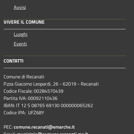
Avvisi
VIVERE IL COMUNE
Luoghi
Eventi
CONTATTI
Comune di Recanati
P.zza Giacomo Leopardi, 26 - 62019 - Recanati
Codice Fiscale: 00284570439
Partita IVA: 00092110436
IBAN: IT 12 S 08765 69130 000000065262
Codice IPA: UFZ68Y
PEC:
comune.recanati@emarche.it
Email:
municipio@comune.recanati.mc.it