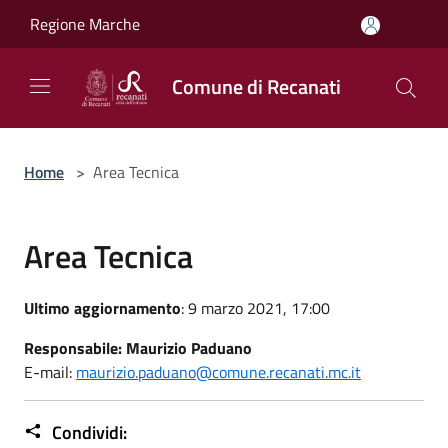
Salta al contenuto principale
Regione Marche
Comune di Recanati
Home
>
Area Tecnica
Area Tecnica
Ultimo aggiornamento
: 9 marzo 2021, 17:00
Responsabile: Maurizio Paduano
E-mail:
maurizio.paduano@comune.recanati.mc.it
Condividi: