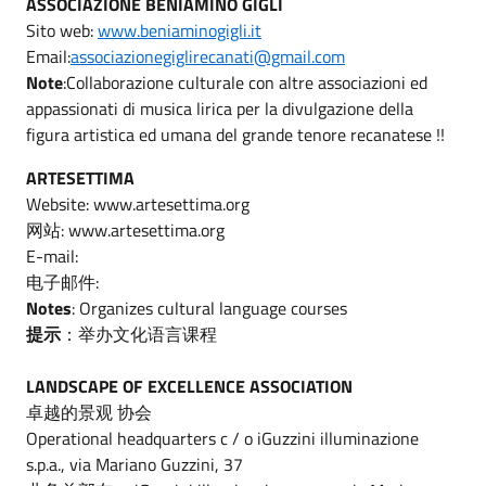
ASSOCIAZIONE BENIAMINO GIGLI
Sito web:
www.beniaminogigli.it
Email:
associazionegiglirecanati@gmail.com
Note
:Collaborazione culturale con altre associazioni ed
appassionati di musica lirica per la divulgazione della
figura artistica ed umana del grande tenore recanatese !!
ARTESETTIMA
Website: www.artesettima.org
网站: www.artesettima.org
E-mail:
电子邮件:
Notes
: Organizes cultural language courses
提示
：举办文化语言课程
LANDSCAPE OF EXCELLENCE ASSOCIATION
卓越的景观 协会
Operational headquarters c / o iGuzzini illuminazione
s.p.a., via Mariano Guzzini, 37