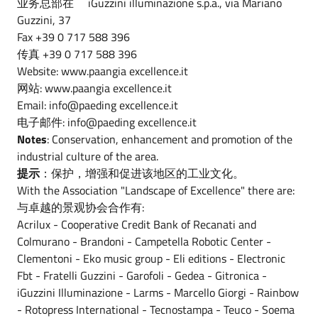
业务总部在 iGuzzini illuminazione s.p.a., via Mariano
Guzzini, 37
Fax +39 0 717 588 396
传真 +39 0 717 588 396
Website: www.paangia excellence.it
网站: www.paangia excellence.it
Email: info@paeding excellence.it
电子邮件: info@paeding excellence.it
Notes
: Conservation, enhancement and promotion of the
industrial culture of the area.
提示
：保护，增强和促进该地区的工业文化。
With the Association "Landscape of Excellence" there are:
与卓越的景观协会合作有:
Acrilux - Cooperative Credit Bank of Recanati and
Colmurano - Brandoni - Campetella Robotic Center -
Clementoni - Eko music group - Eli editions - Electronic
Fbt - Fratelli Guzzini - Garofoli - Gedea - Gitronica -
iGuzzini Illuminazione - Larms - Marcello Giorgi - Rainbow
- Rotopress International - Tecnostampa - Teuco - Soema