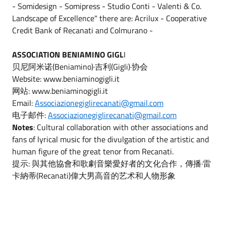
- Somidesign - Somipress - Studio Conti - Valenti & Co.
Landscape of Excellence" there are: Acrilux - Cooperative
Credit Bank of Recanati and Colmurano -
ASSOCIATION BENIAMINO GIGL
I
贝尼阿米诺(Beniamino)·吉利(Gigli)·协会
Website: www.beniaminogigli.it
网站: www.beniaminogigli.it
Email:
Associazionegiglirecanati@gmail.com
电子邮件:
Associazionegiglirecanati@gmail.com
Notes
: Cultural collaboration with other associations and
fans of lyrical music for the divulgation of the artistic and
human figure of the great tenor from Recanati.
提示: 與其他協會和歌劇音樂愛好者的文化合作，傳播·雷
卡納蒂(Recanati)偉大男高音的艺术和人物形象