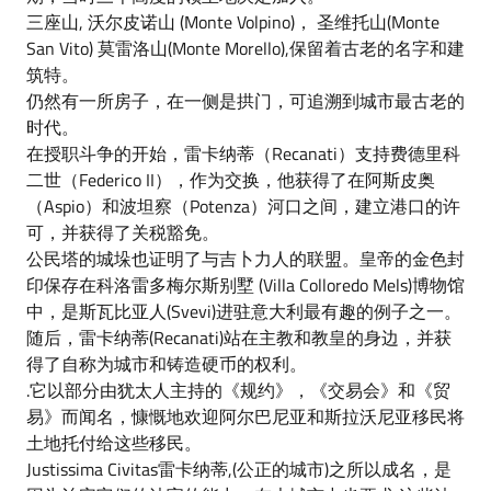
三座山, 沃尔皮诺山 (Monte Volpino)， 圣维托山(Monte
San Vito) 莫雷洛山(Monte Morello),保留着古老的名字和建
筑特。
仍然有一所房子，在一侧是拱门，可追溯到城市最古老的
时代。
在授职斗争的开始，雷卡纳蒂（Recanati）支持费德里科
二世（Federico II），作为交换，他获得了在阿斯皮奥
（Aspio）和波坦察（Potenza）河口之间，建立港口的许
可，并获得了关税豁免。
公民塔的城垛也证明了与吉卜力人的联盟。皇帝的金色封
印保存在科洛雷多梅尔斯别墅 (Villa Colloredo Mels)博物馆
中，是斯瓦比亚人(Svevi)进驻意大利最有趣的例子之一。
随后，雷卡纳蒂(Recanati)站在主教和教皇的身边，并获
得了自称为城市和铸造硬币的权利。
.它以部分由犹太人主持的《规约》，《交易会》和《贸
易》而闻名，慷慨地欢迎阿尔巴尼亚和斯拉沃尼亚移民将
土地托付给这些移民。
Justissima Civitas雷卡纳蒂,(公正的城市)之所以成名，是