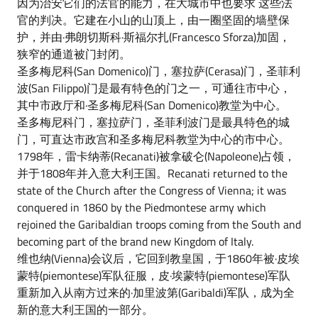
因为治安它们的法官的能力，在大城市中也要求 这些法
官的判决。它建在小山的山顶上，由一圈坚固的墙壁保
护，并由·弗朗切斯科·斯福尔扎(Francesco Sforza)加固，
狭窄的通道被门封闭。
圣多梅尼科(San Domenico)门，塞拉萨(Cerasa)门，圣菲利
波(San Filippo)门是最有特色的门之一，可通往市中心，
其中市政厅和·圣多梅尼科(San Domenico)教堂为中心。
圣多梅尼科门，塞拉萨门，圣菲利波门是最具特色的城
门，可直达市政宫和圣多梅尼科教堂为中心的市中心。
1798年，雷卡纳蒂(Recanati)被拿破仑(Napoleone)占领，
并于1808年并入意大利王国。Recanati returned to the
state of the Church after the Congress of Vienna; it was
conquered in 1860 by the Piedmontese army which
rejoined the Garibaldian troops coming from the South and
becoming part of the brand new Kingdom of Italy.
维也纳(Vienna)会议后，它回到教皇国，于1860年被·皮埃
蒙特(piemontese)军队征服，皮·埃蒙特(piemontese)军队
重新加入从南方过来的·加里波第(Garibaldi)军队，成为全
新的意大利王国的一部分。