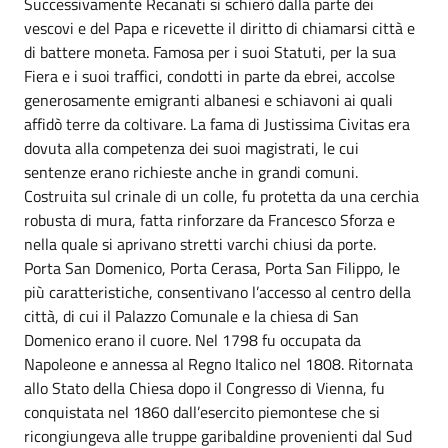
Successivamente Recanati si schierò dalla parte dei
vescovi e del Papa e ricevette il diritto di chiamarsi città e
di battere moneta. Famosa per i suoi Statuti, per la sua
Fiera e i suoi traffici, condotti in parte da ebrei, accolse
generosamente emigranti albanesi e schiavoni ai quali
affidò terre da coltivare. La fama di Justissima Civitas era
dovuta alla competenza dei suoi magistrati, le cui
sentenze erano richieste anche in grandi comuni.
Costruita sul crinale di un colle, fu protetta da una cerchia
robusta di mura, fatta rinforzare da Francesco Sforza e
nella quale si aprivano stretti varchi chiusi da porte.
Porta San Domenico, Porta Cerasa, Porta San Filippo, le
più caratteristiche, consentivano l’accesso al centro della
città, di cui il Palazzo Comunale e la chiesa di San
Domenico erano il cuore. Nel 1798 fu occupata da
Napoleone e annessa al Regno Italico nel 1808. Ritornata
allo Stato della Chiesa dopo il Congresso di Vienna, fu
conquistata nel 1860 dall’esercito piemontese che si
ricongiungeva alle truppe garibaldine provenienti dal Sud