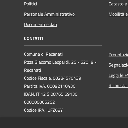
Politici
Catasto e
Personale Amministrativo
Mobilità e
Documenti e dati
CONTATTI
Comune di Recanati
Prenotaz
P.zza Giacomo Leopardi, 26 - 62019 -
Segnalazi
Recanati
Leggi le 
Codice Fiscale: 00284570439
Richiesta
Partita IVA: 00092110436
IBAN: IT 12 S 08765 69130
000000065262
Codice IPA: UFZ68Y
PEC:
comune.recanati@emarche.it