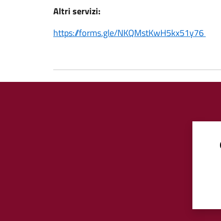
Altri servizi:
https://forms.gle/NKQMstKwH5kx51y76