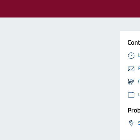
Cont
Prob