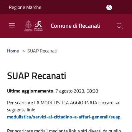
Salta al contenuto principale
Regione Marche
Comune di Recanati
Home
>
SUAP Recanati
SUAP Recanati
Ultimo aggiornamento
: 7 agosto 2023, 08:28
Per scaricare LA MODULISTICA AGGIORNATA cliccare sul
seguente link:
modulistica/servizi-al-cittadino-e-affari-generali/suap
Per scaricare moduli mediante link a siti diversi da quello