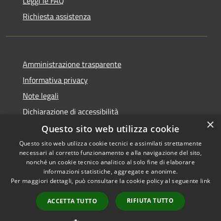
Leggi le FAQ
Richiesta assistenza
Amministrazione trasparente
Informativa privacy
Note legali
Dichiarazione di accessibilità
×
Questo sito web utilizza cookie
Questo sito web utilizza cookie tecnici e assimilati strettamente
necessari al corretto funzionamento e alla navigazione del sito,
RSS
Copyright © 2026 • Comune di
nonché un cookie tecnico analitico al solo fine di elaborare
Accessibilità
informazioni statistiche, aggregate e anonime.
Recanati • Powered by
Per maggiori dettagli, può consultare la cookie policy al seguente
link
Privacy
Municipium
Accesso
•
Cookie
redazione
RIFIUTA TUTTO
ACCETTA TUTTO
Mappa del sito