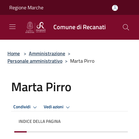
Salta al contenuto principale
Regione Marche
Comune di Recanati
Home
>
Amministrazione
>
Personale amministrativo
>
Marta Pirro
Marta Pirro
Condividi
Vedi azioni
INDICE DELLA PAGINA