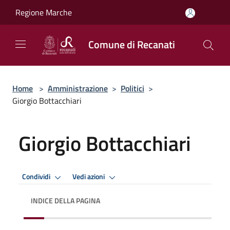
Salta al contenuto principale
Regione Marche
Comune di Recanati
Home
>
Amministrazione
>
Politici
>
Giorgio Bottacchiari
Giorgio Bottacchiari
Condividi
Vedi azioni
INDICE DELLA PAGINA