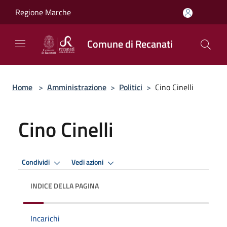
Salta al contenuto principale
Regione Marche
Comune di Recanati
Home
>
Amministrazione
>
Politici
>
Cino Cinelli
Cino Cinelli
Condividi
Vedi azioni
INDICE DELLA PAGINA
Incarichi