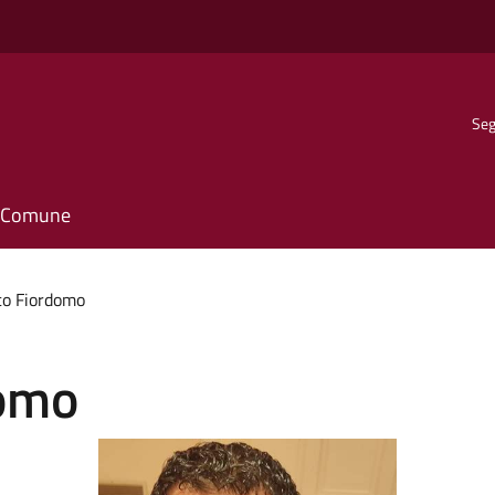
Seg
il Comune
co Fiordomo
domo