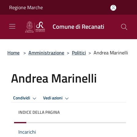
Salta al contenuto principale
Regione Marche
Comune di Recanati
Home
>
Amministrazione
>
Politici
>
Andrea Marinelli
Andrea Marinelli
Condividi
Vedi azioni
INDICE DELLA PAGINA
Incarichi