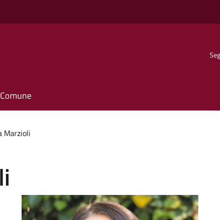
Seg
il Comune
a Marzioli
li