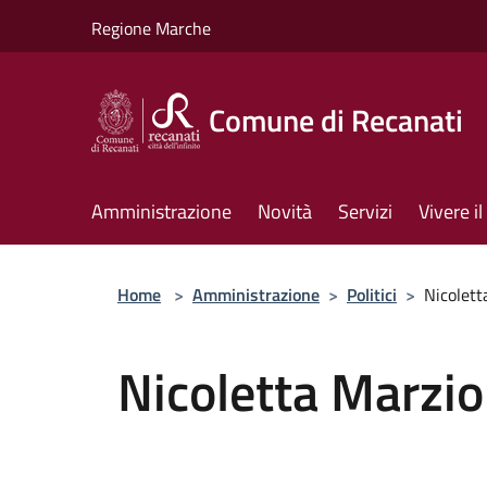
Salta al contenuto principale
Regione Marche
Comune di Recanati
Amministrazione
Novità
Servizi
Vivere 
Home
>
Amministrazione
>
Politici
>
Nicolett
Nicoletta Marzio