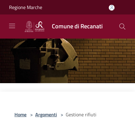
Salta al contenuto principale
Regione Marche
Comune di Recanati
Home
>
Argomenti
>
Gestione rifiuti