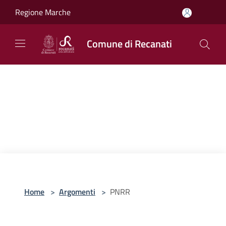
Salta al contenuto principale
Regione Marche
Comune di Recanati
Home
>
Argomenti
>
PNRR