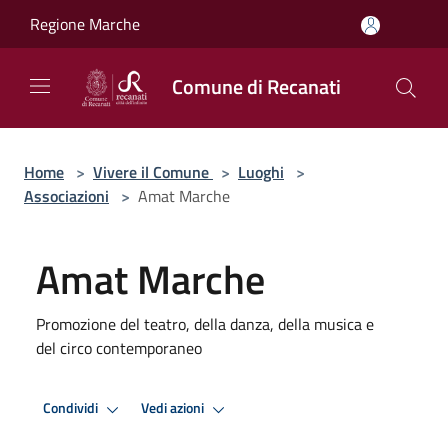
Salta al contenuto principale
Regione Marche
Comune di Recanati
Home
>
Vivere il Comune
>
Luoghi
>
Associazioni
>
Amat Marche
Amat Marche
Promozione del teatro, della danza, della musica e
del circo contemporaneo
Condividi
Vedi azioni