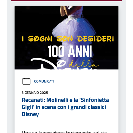
COMUNICATI
3 GENNAIO 2025
Recanati: Molinelli e la ‘Sinfonietta
Gigli’ in scena con i grandi classici
Disney
Una collaborazione fortemente voluta