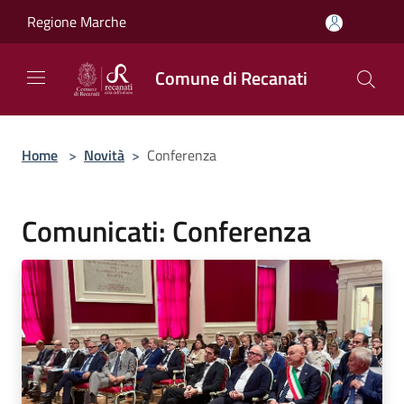
Salta al contenuto principale
Regione Marche
Comune di Recanati
Home
>
Novità
>
Conferenza
Comunicati: Conferenza