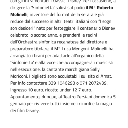
con gli intramontabili classici Disney. Per l’occasione, a
dirigere la ‘Sinfonietta’ salirà sul podio
il M° Roberto
Molinelli
, inventore del format della serata e già
reduce dal successo in altri teatri italiani con “I sogni
son desideri” nato per festeggiare il centenario Disney
celebrato lo scorso anno, e prenderà le redini
dell’Orchestra sinfonica recanatese dal direttore e
preparatore titolare, il M° Luca Mengoni. Molinelli ha
arrangiato i brani per adattarle all’organico della
‘Sinfonietta’ e alla voce che accompagnerà i musicisti
nell’esecuzione, la cantante marchigiana Sally
Moriconi. I biglietti sono acquistabili sul sito di Amat.
Per info contattare 339 1046293 o 071 2072439.
Ingresso 10 euro, ridotto under 12 7 euro.
Appuntamento, dunque, al Teatro Persiani domenica 5
gennaio per rivivere tutti insieme i ricordi e la magia
dei film Disney.