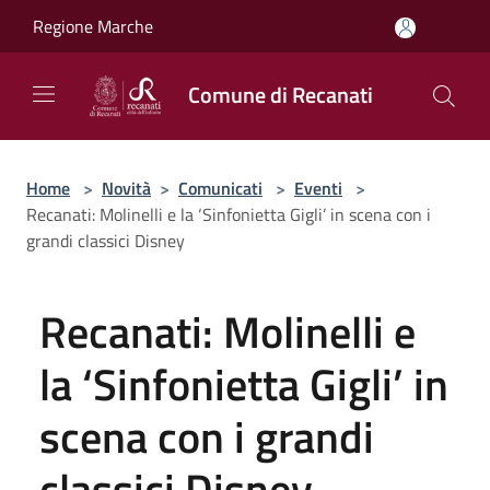
Salta al contenuto principale
Regione Marche
Comune di Recanati
Home
>
Novità
>
Comunicati
>
Eventi
>
Recanati: Molinelli e la ‘Sinfonietta Gigli’ in scena con i
grandi classici Disney
Recanati: Molinelli e
la ‘Sinfonietta Gigli’ in
scena con i grandi
classici Disney