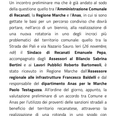
Un incontro preliminare ma che è già andato al sodo
della questione quello tra l’
Amministrazione
Comunale
di Recanati
, la
Regione Marche
e l’
Anas
, in cui si sono
gettate le basi per un percorso condiviso che dovrà
portare, nell’arco di un biennio, alla realizzazione di
una nuova rotatoria in uno degli incroci più
problematici del territorio comunale: quello tra la
Strada dei Pali e via Nazario Sauro. Ieri (
26 novembre,
ndr
) il
Sindaco di
Recanati Emanuele Pepa
,
accompagnato dagli
Assessori al Bilancio Sabrina
Bertini
e ai
Lavori Pubblici Roberto Bartomeoli
, è
stato ricevuto in Regione Marche dall’
Assessore
regionale alle infrastrutture Francesco Baldelli
e dal
responsabile del
dipartimento Anas per le Marche
Paolo Testaguzza
. All’ordine del giorno, appunto, la
valutazione preliminare di un accordo tra Comune e
Anas per l’utilizzo dei proventi delle sanzioni stradali a
beneficio del territorio recanatese, attraverso la
realizzazione di una rotonda in uno snodo con