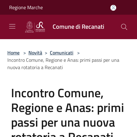
Salta al contenuto principale
Regione Marche
Comune di Recanati
Home
>
Novità
>
Comunicati
>
Incontro Comune, Regione e Anas: primi passi per una
nuova rotatoria a Recanati
Incontro Comune,
Regione e Anas: primi
passi per una nuova
rotatoria a Recanati