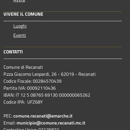
VIVERE IL COMUNE
Luoghi
Eventi
CONTATTI
Comune di Recanati
P.zza Giacomo Leopardi, 26 - 62019 - Recanati
Codice Fiscale: 00284570439
Partita IVA: 00092110436
IBAN: IT 12 S 08765 69130 000000065262
Codice IPA: UFZ68Y
PEC:
comune.recanati@emarche.it
Email:
municipio@comune.recanati.mc.it
Centralino Unico: 07175871