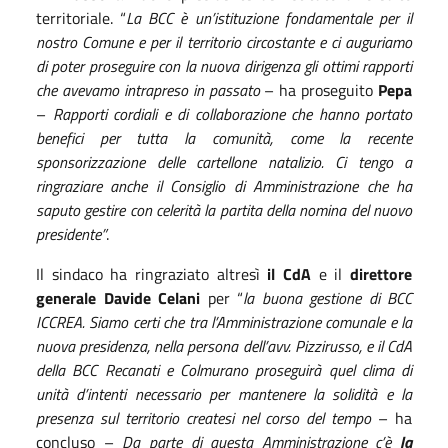
territoriale. “
La BCC è un’istituzione fondamentale per il
nostro Comune e per il territorio circostante e ci auguriamo
di poter proseguire con la nuova dirigenza gli ottimi rapporti
che avevamo intrapreso in passato
– ha proseguito
Pepa
–
Rapporti cordiali e di collaborazione che hanno portato
benefici per tutta la comunità, come la recente
sponsorizzazione delle cartellone natalizio. Ci tengo a
ringraziare anche il Consiglio di Amministrazione che ha
saputo gestire con celerità la partita della nomina del nuovo
presidente”
.
Il sindaco ha ringraziato altresì
il CdA
e il
direttore
generale Davide Celani
per “
la buona gestione di BCC
ICCREA. Siamo certi che tra l’Amministrazione comunale e la
nuova presidenza, nella persona dell’avv. Pizzirusso, e il CdA
della BCC Recanati e Colmurano proseguirà quel clima di
unità d’intenti necessario per mantenere la solidità e la
presenza sul territorio createsi nel corso del tempo
– ha
concluso –
Da parte di questa Amministrazione c’è
la