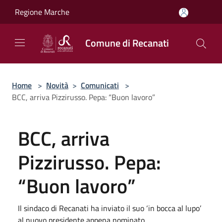
Salta al contenuto principale
Regione Marche
Comune di Recanati
Home
>
Novità
>
Comunicati
>
BCC, arriva Pizzirusso. Pepa: “Buon lavoro”
BCC, arriva
Pizzirusso. Pepa:
“Buon lavoro”
Il sindaco di Recanati ha inviato il suo ‘in bocca al lupo’
al nuovo presidente appena nominato