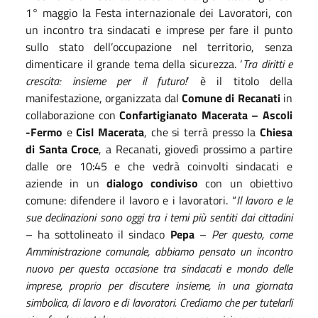
1° maggio la Festa internazionale dei Lavoratori, con
un incontro tra sindacati e imprese per fare il punto
sullo stato dell’occupazione nel territorio, senza
dimenticare il grande tema della sicurezza. ‘
Tra diritti e
crescita: insieme per il futuro!
’ è il titolo della
manifestazione, organizzata dal
Comune di Recanati
in
collaborazione con
Confartigianato Macerata – Ascoli
-Fermo
e
Cisl Macerata
, che si terrà presso la
Chiesa
di Santa Croce
, a Recanati, giovedì prossimo a partire
dalle ore 10:45 e che vedrà coinvolti sindacati e
aziende in un
dialogo condiviso
con un obiettivo
comune: difendere il lavoro e i lavoratori. “
Il lavoro e le
sue declinazioni sono oggi tra i temi più sentiti dai cittadini
– ha sottolineato il sindaco
Pepa
–
Per questo, come
Amministrazione comunale, abbiamo pensato un incontro
nuovo per questa occasione tra sindacati e mondo delle
imprese, proprio per discutere insieme, in una giornata
simbolica, di lavoro e di lavoratori. Crediamo che per tutelarli