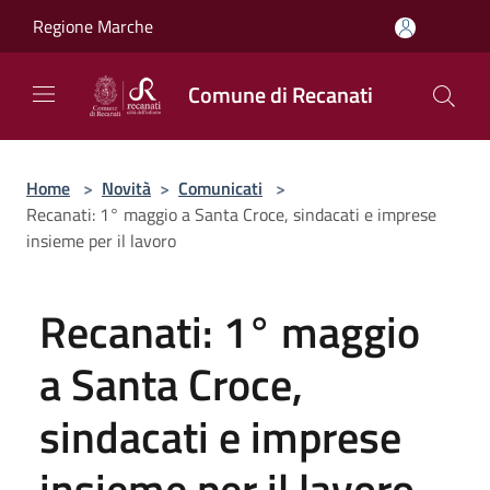
Salta al contenuto principale
Regione Marche
Comune di Recanati
Home
>
Novità
>
Comunicati
>
Recanati: 1° maggio a Santa Croce, sindacati e imprese
insieme per il lavoro
Recanati: 1° maggio
a Santa Croce,
sindacati e imprese
insieme per il lavoro