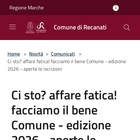
Salta al contenuto principale
Regione Marche
Comune di Recanati
Home
>
Novità
>
Comunicati
>
Ci sto? affare fatica! facciamo il bene Comune - edizione
2026 - aperte le iscrizioni
Ci sto? affare fatica!
facciamo il bene
Comune - edizione
2026 - aperte le