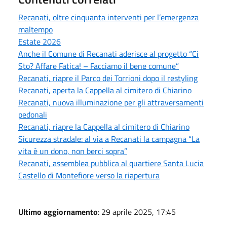
Recanati, oltre cinquanta interventi per l’emergenza
maltempo
Estate 2026
Anche il Comune di Recanati aderisce al progetto “Ci
Sto? Affare Fatica! – Facciamo il bene comune”
Recanati, riapre il Parco dei Torrioni dopo il restyling
Recanati, aperta la Cappella al cimitero di Chiarino
Recanati, nuova illuminazione per gli attraversamenti
pedonali
Recanati, riapre la Cappella al cimitero di Chiarino
Sicurezza stradale: al via a Recanati la campagna “La
vita è un dono, non berci sopra”
Recanati, assemblea pubblica al quartiere Santa Lucia
Castello di Montefiore verso la riapertura
Ultimo aggiornamento
: 29 aprile 2025, 17:45