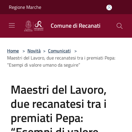
Salta al contenuto principale
Regione Marche
Comune di Recanati
Home
>
Novità
>
Comunicati
>
Maestri del Lavoro, due recanatesi tra i premiati Pepa:
“Esempi di valore umano da seguire”
Maestri del Lavoro,
due recanatesi tra i
premiati Pepa:
“Esempi di valore