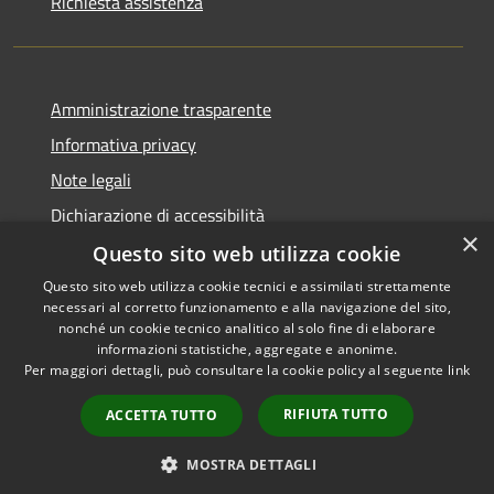
Richiesta assistenza
Amministrazione trasparente
Informativa privacy
Note legali
Dichiarazione di accessibilità
×
Questo sito web utilizza cookie
Questo sito web utilizza cookie tecnici e assimilati strettamente
necessari al corretto funzionamento e alla navigazione del sito,
RSS
Copyright © 2026 • Comune di
nonché un cookie tecnico analitico al solo fine di elaborare
informazioni statistiche, aggregate e anonime.
Accessibilità
Recanati • Powered by
Per maggiori dettagli, può consultare la cookie policy al seguente
link
Privacy
Municipium
Accesso
•
Cookie
redazione
RIFIUTA TUTTO
ACCETTA TUTTO
Mappa del sito
Area riservata
MOSTRA DETTAGLI