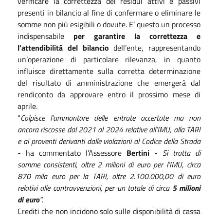
verificare la correttezza dei residui attivi e passivi
presenti in bilancio al fine di confermare o eliminare le
somme non più esigibili o dovute. E’ questo un processo
indispensabile
per garantire la
correttezza
e
l’
attendibilità
del bilancio
dell’ente, rappresentando
un’operazione di particolare rilevanza, in quanto
influisce direttamente sulla corretta determinazione
del risultato di amministrazione che emergerà dal
rendiconto da approvare entro il prossimo mese di
aprile.
“
Colpisce l’ammontare delle entrate accertate ma non
ancora riscosse dal 2021 al 2024 relative all’IMU, alla TARI
e ai proventi derivanti dalle violazioni al Codice della Strada
- ha commentato l’Assessore
Bertini
-
Si tratta di
somme consistenti, oltre 2 milioni di euro per l’IMU, circa
870 mila euro per la TARI, oltre 2.100.000,00 di euro
relativi alle contravvenzioni, per un totale di circa
5 milioni
di euro
”
.
Crediti che non incidono solo sulle disponibilità di cassa