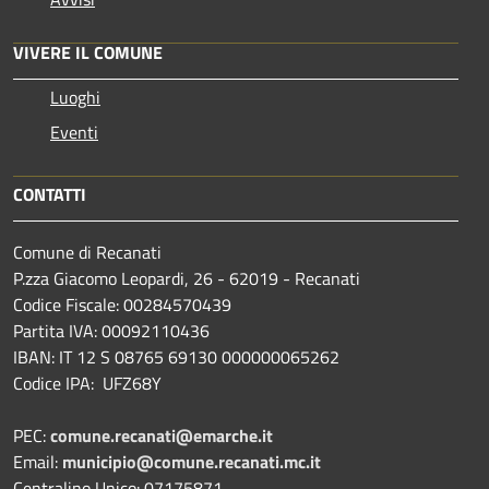
VIVERE IL COMUNE
Luoghi
Eventi
CONTATTI
Comune di Recanati
P.zza Giacomo Leopardi, 26 - 62019 - Recanati
Codice Fiscale: 00284570439
Partita IVA: 00092110436
IBAN: IT 12 S 08765 69130 000000065262
Codice IPA: UFZ68Y
PEC:
comune.recanati@emarche.it
Email:
municipio@comune.recanati.mc.it
Centralino Unico: 07175871