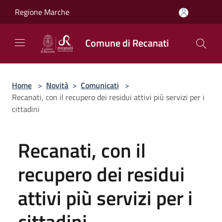
Salta al contenuto principale
Regione Marche
Comune di Recanati
Home
>
Novità
>
Comunicati
>
Recanati, con il recupero dei residui attivi più servizi per i
cittadini
Recanati, con il
recupero dei residui
attivi più servizi per i
cittadini