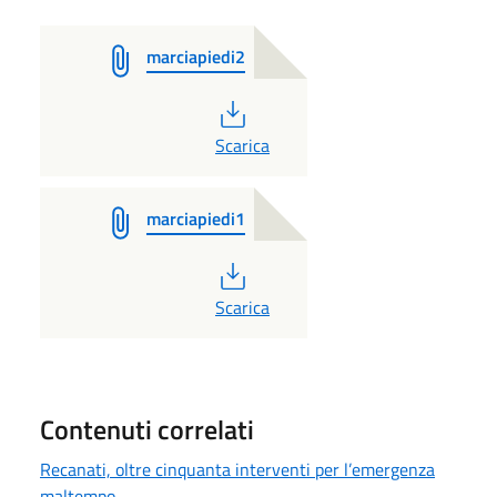
marciapiedi2
PDF
Scarica
marciapiedi1
PDF
Scarica
Contenuti correlati
Recanati, oltre cinquanta interventi per l’emergenza
maltempo