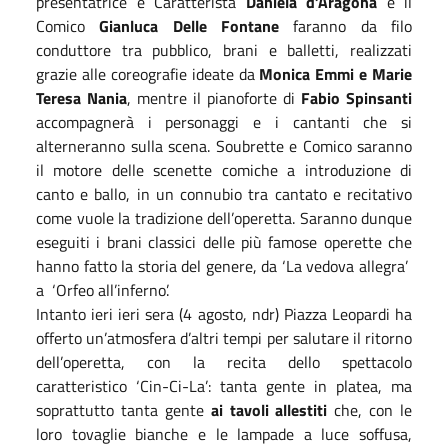
presentatrice e Caratterista
Daniela d’Aragona
e il
Comico
Gianluca Delle Fontane
faranno da filo
conduttore tra pubblico, brani e balletti, realizzati
grazie alle coreografie ideate da
Monica Emmi e Marie
Teresa Nania
, mentre il pianoforte di
Fabio Spinsanti
accompagnerà i personaggi e i cantanti che si
alterneranno sulla scena. Soubrette e Comico saranno
il motore delle scenette comiche a introduzione di
canto e ballo, in un connubio tra cantato e recitativo
come vuole la tradizione dell’operetta. Saranno dunque
eseguiti i brani classici delle più famose operette che
hanno fatto la storia del genere, da ‘La vedova allegra’
a
‘Orfeo all’inferno’.
Intanto ieri ieri sera (4 agosto, ndr) Piazza Leopardi ha
offerto un’atmosfera d’altri tempi per salutare il ritorno
dell’operetta, con la recita dello spettacolo
caratteristico ‘Cin-Ci-La’: tanta gente in platea, ma
soprattutto tanta gente
ai tavoli allestiti
che, con le
loro tovaglie bianche e le lampade a luce soffusa,