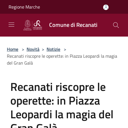
Salta al contenuto principale
Regione Marche
Comune di Recanati
Home
>
Novità
>
Notizie
>
Recanati riscopre le operette: in Piazza Leopardi la magia
del Gran Galà
Recanati riscopre le
operette: in Piazza
Leopardi la magia del
Gran Galà