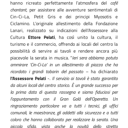
hanno ricreato perfettamente l’atmosfera del
café
chantant
, per assistere alle avventure sentimentali di
Cin-Ci-La, Petit Gris e dei principi Myosotis e
Ciclamino. L’originale allestimento della Fondazione
Lanari, realizzato su indicazioni dell’Assessore alla
Cultura
Ettore Pelati
, ha così unito la cultura, il
turismo e il commercio, offrendo ai locali del centro la
possibilità di servire ai tavoli e rendere ancora più
piacevole la serata in musica. “
Ieri sera abbiamo potuto
ammirare ‘Cin-Ci-La’ in un allestimento di piazza che ha
ricordato i grandi tabarin del passato
– ha dichiarato
l’Assessore Pelati
-.
Il servizio ai tavoli è stato garantito
da alcuni locali del centro storico. È un grande successo per
la prima data di questa rassegna e siamo fiduciosi per
l’appuntamento con il Gran Galà dell’Operetta. Un
ringraziamento particolare va a tutti i tecnici, gli uffici
comunali, le maestranze, gli addetti alla sicurezza e a tutti
coloro che hanno collaborato per realizzare la serata. Una
piccola sfida, vista anche la novità dello stretto