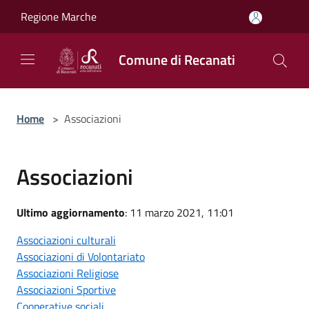
Salta al contenuto principale
Regione Marche
Comune di Recanati
Home
>
Associazioni
Associazioni
Ultimo aggiornamento
: 11 marzo 2021, 11:01
Associazioni culturali
Associazioni di Volontariato
Associazioni Religiose
Associazioni Sportive
Cooperative sociali