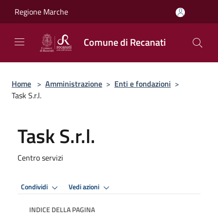
Salta al contenuto principale
Regione Marche
Comune di Recanati
Home
>
Amministrazione
>
Enti e fondazioni
>
Task S.r.l.
Task S.r.l.
Centro servizi
Condividi
Vedi azioni
INDICE DELLA PAGINA