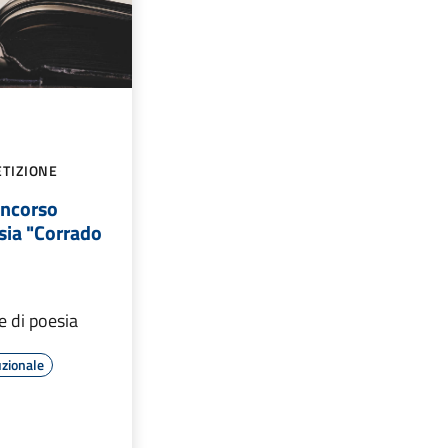
TIZIONE
oncorso
sia "Corrado
e di poesia
uzionale