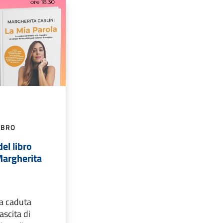
IBRO
el libro
Margherita
La caduta
nascita di