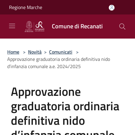
Salta al contenuto principale
Regione Marche
Comune di Recanati
Home
>
Novità
>
Comunicati
>
Approvazione graduatoria ordinaria definitiva nido
d’infanzia comunale a.e. 2024/2025
Approvazione
graduatoria ordinaria
definitiva nido
d’infanzia comunale