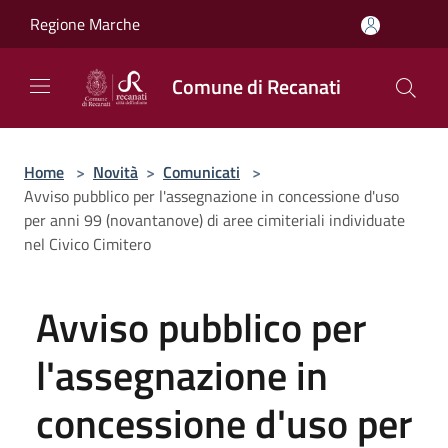
Salta al contenuto principale
Regione Marche
Comune di Recanati
Home
>
Novità
>
Comunicati
>
Avviso pubblico per l'assegnazione in concessione d'uso
per anni 99 (novantanove) di aree cimiteriali individuate
nel Civico Cimitero
Avviso pubblico per
l'assegnazione in
concessione d'uso per