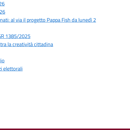
026
026
ati: al via il progetto Pappa Fish da lunedì 2
a DGR 1385/2025
ra la creatività cittadina
lio
 elettorali