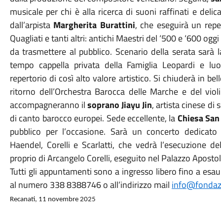
musicale per chi è alla ricerca di suoni raffinati e delica
dall’arpista
Margherita Burattini
, che eseguirà un repe
Quagliati e tanti altri: antichi Maestri del ‘500 e ‘600 o
da trasmettere al pubblico. Scenario della serata sarà 
tempo cappella privata della Famiglia Leopardi e lu
repertorio di così alto valore artistico. Si chiuderà in be
ritorno dell’Orchestra Barocca delle Marche e del viol
accompagneranno il
soprano Jiayu Jin
, artista cinese di 
di canto barocco europei. Sede eccellente, la
Chiesa San 
pubblico per l’occasione. Sarà un concerto dedicato 
Haendel, Corelli e Scarlatti, che vedrà l’esecuzione d
proprio di Arcangelo Corelli, eseguito nel Palazzo Aposto
Tutti gli appuntamenti sono a ingresso libero fino a esa
al numero 338 8388746 o all’indirizzo mail
info@fondazi
Recanati, 11 novembre 2025