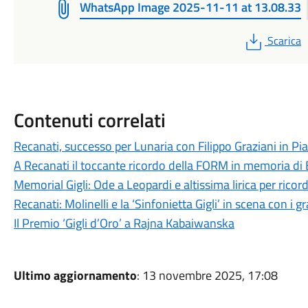
WhatsApp Image 2025-11-11 at 13.08.33
PDF
Scarica
Contenuti correlati
Recanati, successo per Lunaria con Filippo Graziani in Pi
A Recanati il toccante ricordo della FORM in memoria di
Memorial Gigli: Ode a Leopardi e altissima lirica per ricor
Recanati: Molinelli e la ‘Sinfonietta Gigli’ in scena con i g
Il Premio ‘Gigli d’Oro’ a Rajna Kabaiwanska
Ultimo aggiornamento
: 13 novembre 2025, 17:08