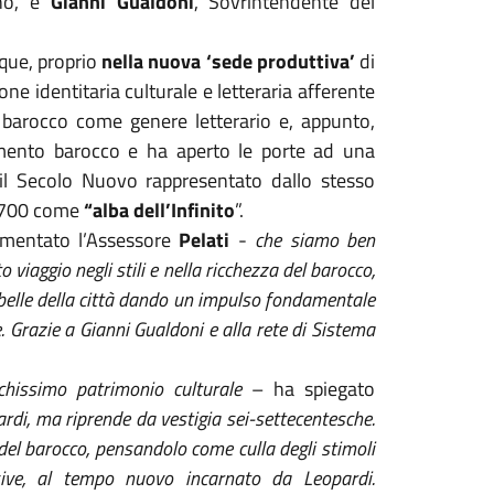
ano, e
Gianni Gualdoni
, Sovrintendente del
nque, proprio
nella nuova ‘sede produttiva’
di
one identitaria culturale e letteraria afferente
il barocco come genere letterario e, appunto,
vimento barocco e ha aperto le porte ad una
on il Secolo Nuovo rappresentato dallo stesso
l ‘700 come
“alba dell’Infinito
”.
mentato l’Assessore
Pelati
-
che siamo ben
 viaggio negli stili e nella ricchezza del barocco,
 belle della città dando un impulso fondamentale
. Grazie a Gianni Gualdoni e alla rete di Sistema
chissimo patrimonio culturale
– ha spiegato
di, ma riprende da vestigia sei-settecentesche.
el barocco, pensandolo come culla degli stimoli
essive, al tempo nuovo incarnato da Leopardi.