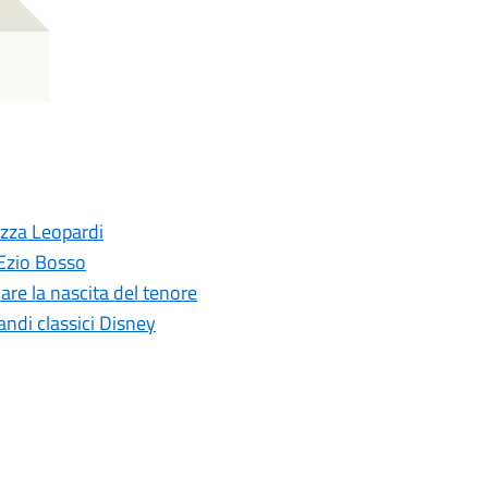
azza Leopardi
 Ezio Bosso
dare la nascita del tenore
randi classici Disney