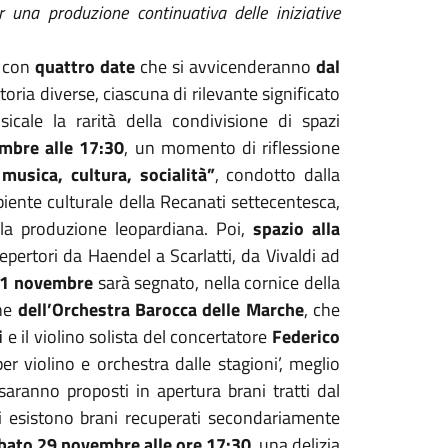
 una produzione continuativa delle iniziative
, con
quattro date
che si avvicenderanno
dal
toria diverse, ciascuna di rilevante significato
sicale la rarità della condivisione di spazi
mbre alle 17:30
, un momento di riflessione
musica, cultura, socialità”
, condotto dalla
iente culturale della Recanati settecentesca,
ella produzione leopardiana. Poi,
spazio alla
epertori da Haendel a Scarlatti, da Vivaldi ad
21 novembre
sarà segnato, nella cornice della
one
dell’Orchestra Barocca delle Marche
, che
i
e il violino solista del concertatore
Federico
er violino e orchestra dalle stagioni’, meglio
saranno proposti in apertura brani tratti dal
i esistono brani recuperati secondariamente
bato 29 novembre alle ore 17:30
, una delizia