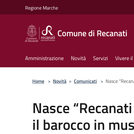
Salta al contenuto principale
Regione Marche
Comune di Recanati
Amministrazione
Novità
Servizi
Vivere 
Home
>
Novità
>
Comunicati
>
Nasce “Recanat
Nasce “Recanati ‘
il barocco in mus