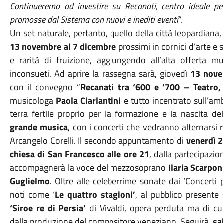
Continueremo ad investire su Recanati, centro ideale per
promosse dal Sistema con nuovi e inediti eventi
”.
Un set naturale, pertanto, quello della città leopardiana
13 novembre al 7 dicembre
prossimi in cornici d’arte e s
e rarità di fruizione, aggiungendo all’alta offerta mu
inconsueti. Ad aprire la rassegna sarà, giovedì
13 nove
con il convegno “
Recanati tra ‘600 e ‘700 – Teatro, 
musicologa
Paola Ciarlantini
e tutto incentrato sull’amb
terra fertile proprio per la formazione e la nascita d
grande musica
, con i concerti che vedranno alternarsi r
Arcangelo Corelli. Il secondo appuntamento di
venerdì 
chiesa
di San Francesco alle ore 21
, dalla partecipazi
accompagnerà la voce del mezzosoprano
Ilaria Scarpon
Guglielmo
. Oltre alle celeberrime sonate dai ‘Concerti p
noti come ‘
Le quattro stagioni’
, al pubblico presente 
‘Siroe re di Persia’
di Vivaldi, opera perduta ma di cu
dalla produzione del compositore veneziano. Seguirà,
sa