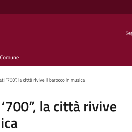
Seg
il Comune
i ‘700”, la città rivive il barocco in musica
700”, la città rivive
ica