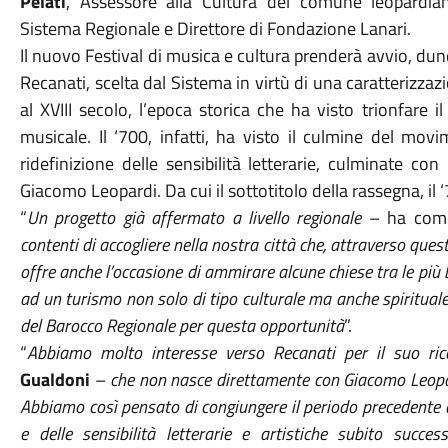
Pelati
, Assessore alla Cultura del comune leopardi
Sistema Regionale e Direttore di Fondazione Lanari.
Il nuovo Festival di musica e cultura prenderà avvio, du
Recanati, scelta dal Sistema in virtù di una caratterizzazi
al XVIII secolo, l’epoca storica che ha visto trionfare 
musicale. Il ‘700, infatti, ha visto il culmine del mo
ridefinizione delle sensibilità letterarie, culminate c
Giacomo Leopardi. Da cui il sottotitolo della rassegna, i
“
Un progetto già affermato a livello regionale
– ha com
contenti di accogliere nella nostra città che, attraverso questo
offre anche l’occasione di ammirare alcune chiese tra le più
ad un turismo non solo di tipo culturale ma anche spirituale
del Barocco Regionale per questa opportunità
”.
“
Abbiamo molto interesse verso Recanati per il suo ric
Gualdoni
–
che non nasce direttamente con Giacomo Leopar
Abbiamo così pensato di congiungere il periodo precedente d
e delle sensibilità letterarie e artistiche subito succ