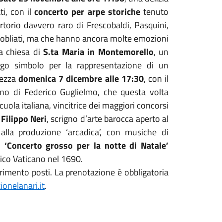
ti, con il
concerto
per arpe storiche
tenuto
rtorio davvero raro di Frescobaldi, Pasquini,
ggi obliati, ma che hanno ancora molte emozioni
la chiesa di
S.ta Maria in Montemorello
, un
ogo simbolo per la rappresentazione di un
llezza
domenica 7 dicembre alle 17:30
, con il
ino di Federico Guglielmo, che questa volta
scuola italiana, vincitrice dei maggiori concorsi
Filippo Neri
, scrigno d’arte barocca aperto al
alla produzione ‘arcadica’, con musiche di
el
‘Concerto grosso per la notte di Natale’
lico Vaticano nel 1690.
urimento posti. La prenotazione è obbligatoria
onelanari.it
.